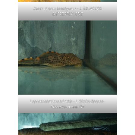
Zonancistrus brachyurus – L 168 „NEGRO
BUTTERFLY“, DNZ
Leporacanthicus triactis – L 091 Rotflossen-
Rüsselzahnwels, WF