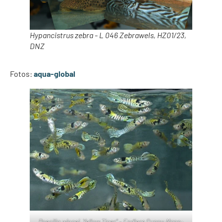
Hypancistrus zebra - L 046 Zebrawels, HZ01/23,
DNZ
Fotos:
aqua-global
Poecilia wingei „Yellow Tiger“ – Endlers Guppy-Mann-