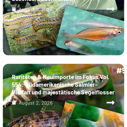
August 9, 2026
Raritäten & Neuimporte im Fokus Vol.
554: Südamerikanische Salmler-
Vielfalt und majestätische Segelflosser
August 2, 2026