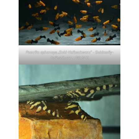
Poecilia sphenops „Gold-Halbschwarz“ – Goldmolly-
Halbschwarz, BIO SEC