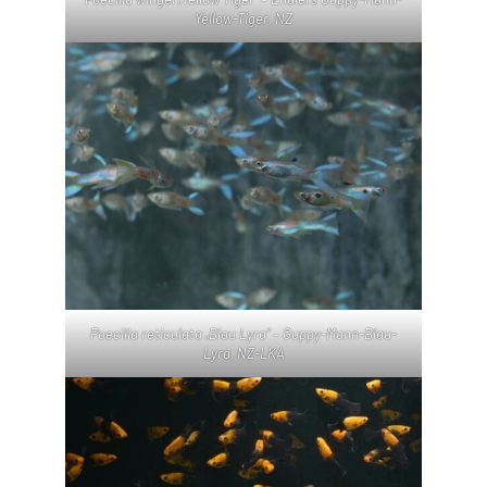
Yellow-Tiger, NZ
Poecilia reticulata „Blau Lyra“ – Guppy-Mann-Blau-
Lyra, NZ-LKA