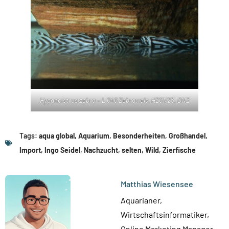
Hypancistrus zebra – L 046 Zebrawels, HZ01/23, DNZ
Tags:
aqua global
,
Aquarium
,
Besonderheiten
,
Großhandel
,
Import
,
Ingo Seidel
,
Nachzucht
,
selten
,
Wild
,
Zierfische
Matthias Wiesensee
Aquarianer,
Wirtschaftsinformatiker,
Online Marketing Manager.