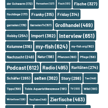
Fische
(327)
der Schwarm
(172)
Fernsehen
(127)
Fisch
(131)
Franky
(315)
Friday
(314)
fischlinge
(177)
Großhandel
(469)
garnelen
(178)
GarnelenTv
(157)
Interview
(651)
Import
(362)
Hobby
(254)
my-fish
(624)
Kolumne
(316)
my-fish.org
(162)
Nachzucht
(249)
Natur
(198)
Pflanzen
(160)
Pflege
(158)
Podcast
(612)
Radio
(495)
Raritäten
(274)
selten
(362)
Schäfer
(265)
Story
(298)
Tax
(149)
Tobis Aquaristikexzesse
(191)
Wild
(191)
Tipps
(158)
TV
(133)
Zierfische
(463)
Wirbellose
(128)
YouTube
(146)