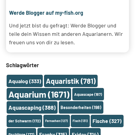
Werde Blogger auf my-fish.org
Und jetzt bist du gefragt: Werde Blogger und
teile dein Wissen mit anderen Aquarianern. Wir
freuen uns von dir zu lesen.
Schlagwörter
Aquaristik
(781)
Aqualog
(333)
Aquarium
(1671)
Aquascape
(167)
Aquascaping
(388)
Besonderheiten
(198)
Fische
(327)
der Schwarm
(172)
Fernsehen
(127)
Fisch
(131)
Franky
(315)
Friday
(314)
fischlinge
(177)