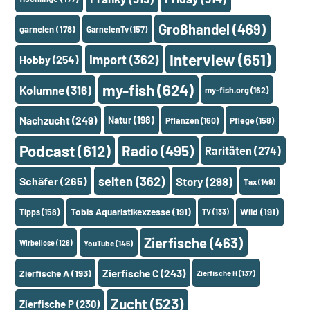
Großhandel
(469)
garnelen
(178)
GarnelenTv
(157)
Interview
(651)
Import
(362)
Hobby
(254)
my-fish
(624)
Kolumne
(316)
my-fish.org
(162)
Nachzucht
(249)
Natur
(198)
Pflanzen
(160)
Pflege
(158)
Podcast
(612)
Radio
(495)
Raritäten
(274)
selten
(362)
Schäfer
(265)
Story
(298)
Tax
(149)
Tobis Aquaristikexzesse
(191)
Wild
(191)
Tipps
(158)
TV
(133)
Zierfische
(463)
Wirbellose
(128)
YouTube
(146)
Zierfische A
(193)
Zierfische C
(243)
Zierfische H
(137)
Zucht
(523)
Zierfische P
(230)