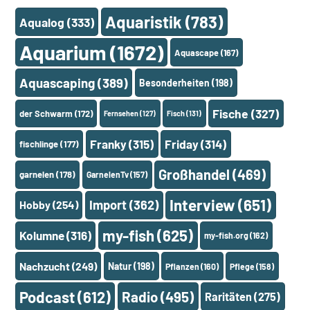
Aquaristik
(783)
Aqualog
(333)
Aquarium
(1672)
Aquascape
(167)
Aquascaping
(389)
Besonderheiten
(198)
Fische
(327)
der Schwarm
(172)
Fernsehen
(127)
Fisch
(131)
Franky
(315)
Friday
(314)
fischlinge
(177)
Großhandel
(469)
garnelen
(178)
GarnelenTv
(157)
Interview
(651)
Import
(362)
Hobby
(254)
my-fish
(625)
Kolumne
(316)
my-fish.org
(162)
Nachzucht
(249)
Natur
(198)
Pflanzen
(160)
Pflege
(158)
Podcast
(612)
Radio
(495)
Raritäten
(275)