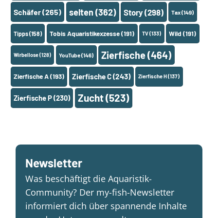
selten
(362)
Schäfer
(265)
Story
(298)
Tax
(149)
Tobis Aquaristikexzesse
(191)
Wild
(191)
Tipps
(158)
TV
(133)
Zierfische
(464)
Wirbellose
(128)
YouTube
(146)
Zierfische A
(193)
Zierfische C
(243)
Zierfische H
(137)
Zucht
(523)
Zierfische P
(230)
Newsletter
Was beschäftigt die Aquaristik-
Community? Der my-fish-Newsletter
informiert dich über spannende Inhalte