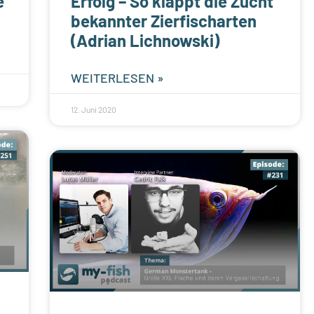
e
Erfolg – So klappt die Zucht
bekannter Zierfischarten
(Adrian Lichnowski)
WEITERLESEN »
12. Juni 2020