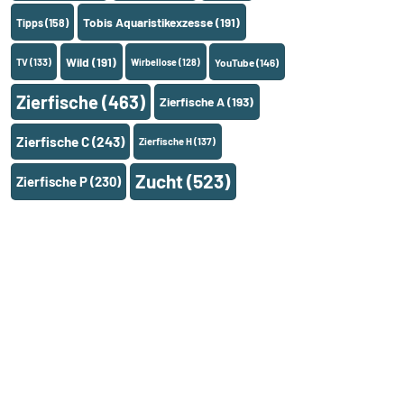
Tobis Aquaristikexzesse
(191)
Tipps
(158)
Wild
(191)
TV
(133)
Wirbellose
(128)
YouTube
(146)
Zierfische
(463)
Zierfische A
(193)
Zierfische C
(243)
Zierfische H
(137)
Zucht
(523)
Zierfische P
(230)