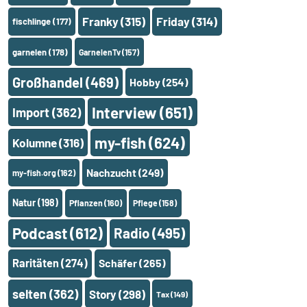
Franky
(315)
Friday
(314)
fischlinge
(177)
garnelen
(178)
GarnelenTv
(157)
Großhandel
(469)
Hobby
(254)
Interview
(651)
Import
(362)
my-fish
(624)
Kolumne
(316)
Nachzucht
(249)
my-fish.org
(162)
Natur
(198)
Pflanzen
(160)
Pflege
(158)
Podcast
(612)
Radio
(495)
Raritäten
(274)
Schäfer
(265)
selten
(362)
Story
(298)
Tax
(149)