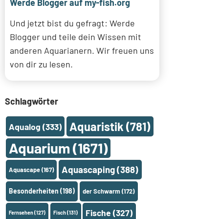
Werde Blogger auf my-fish.org
Und jetzt bist du gefragt: Werde
Blogger und teile dein Wissen mit
anderen Aquarianern. Wir freuen uns
von dir zu lesen.
Schlagwörter
Aquaristik
(781)
Aqualog
(333)
Aquarium
(1671)
Aquascaping
(388)
Aquascape
(167)
Besonderheiten
(198)
der Schwarm
(172)
Fische
(327)
Fernsehen
(127)
Fisch
(131)