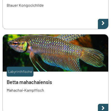
Blauer Kongocichlide
Labyrinthfische
Betta mahachaiensis
Mahachai-Kampffisch