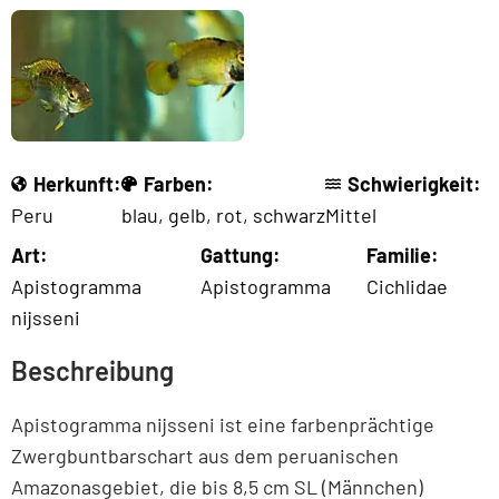
Herkunft:
Farben:
Schwierigkeit:
Peru
blau
,
gelb
,
rot
,
schwarz
Mittel
Art:
Gattung:
Familie:
Apistogramma
Apistogramma
Cichlidae
nijsseni
Beschreibung
Apistogramma nijsseni ist eine farbenprächtige
Zwergbuntbarschart aus dem peruanischen
Amazonasgebiet, die bis 8,5 cm SL (Männchen)