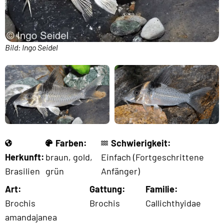
Bild: Ingo Seidel
Farben:
Schwierigkeit:
Herkunft:
braun
,
gold
,
Einfach (Fortgeschrittene
Brasilien
grün
Anfänger)
Art:
Gattung:
Familie:
Brochis
Brochis
Callichthyidae
amandajanea