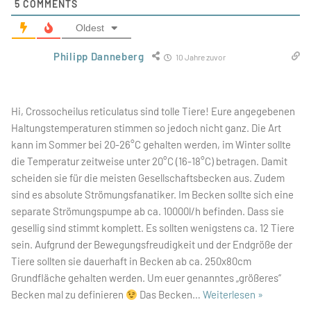
5
COMMENTS
Oldest
Philipp Danneberg
10 Jahre zuvor
Hi, Crossocheilus reticulatus sind tolle Tiere! Eure angegebenen
Haltungstemperaturen stimmen so jedoch nicht ganz. Die Art
kann im Sommer bei 20-26°C gehalten werden, im Winter sollte
die Temperatur zeitweise unter 20°C (16-18°C) betragen. Damit
scheiden sie für die meisten Gesellschaftsbecken aus. Zudem
sind es absolute Strömungsfanatiker. Im Becken sollte sich eine
separate Strömungspumpe ab ca. 10000l/h befinden. Dass sie
gesellig sind stimmt komplett. Es sollten wenigstens ca. 12 Tiere
sein. Aufgrund der Bewegungsfreudigkeit und der Endgröße der
Tiere sollten sie dauerhaft in Becken ab ca. 250x80cm
Grundfläche gehalten werden. Um euer genanntes „größeres“
Becken mal zu definieren
Das Becken
…
Weiterlesen »