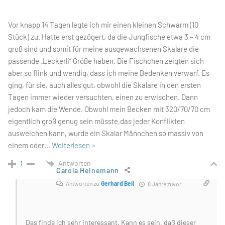
Vor knapp 14 Tagen legte ich mir einen kleinen Schwarm (10
Stück) zu. Hatte erst gezögert, da die Jungfische etwa 3 – 4 cm
groß sind und somit für meine ausgewachsenen Skalare die
passende „Leckerli“ Größe haben. Die Fischchen zeigten sich
aber so flink und wendig, dass ich meine Bedenken verwarf. Es
ging, für sie, auch alles gut, obwohl die Skalare in den ersten
Tagen immer wieder versuchten, einen zu erwischen. Dann
jedoch kam die Wende. Obwohl mein Becken mit 320/70/70 cm
eigentlich groß genug sein müsste,das jeder Konflikten
ausweichen kann, wurde ein Skalar Männchen so massiv von
einem oder
…
Weiterlesen »
Antworten
1
Carola Heinemann
Antworten zu
Gerhard Beil
8 Jahre zuvor
Das finde ich sehr interessant. Kann es sein, daß dieser