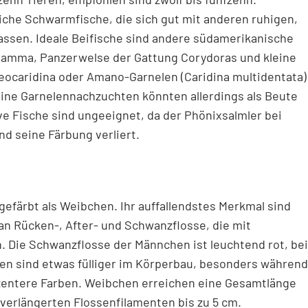
iche Schwarmfische, die sich gut mit anderen ruhigen,
lassen. Ideale Beifische sind andere südamerikanische
gramma, Panzerwelse der Gattung Corydoras und kleine
eocaridina oder Amano-Garnelen (Caridina multidentata)
ine Garnelennachzuchten könnten allerdings als Beute
e Fische sind ungeeignet, da der Phönixsalmler bei
nd seine Färbung verliert.
efärbt als Weibchen. Ihr auffallendstes Merkmal sind
an Rücken-, After- und Schwanzflosse, die mit
 Die Schwanzflosse der Männchen ist leuchtend rot, bei
n sind etwas fülliger im Körperbau, besonders während
ezentere Farben. Weibchen erreichen eine Gesamtlänge
 verlängerten Flossenfilamenten bis zu 5 cm.