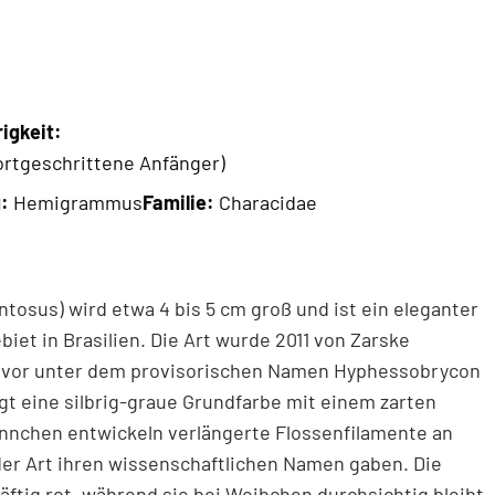
igkeit:
ortgeschrittene Anfänger)
g:
Hemigrammus
Familie:
Characidae
osus) wird etwa 4 bis 5 cm groß und ist ein eleganter
et in Brasilien. Die Art wurde 2011 von Zarske
zuvor unter dem provisorischen Namen Hyphessobrycon
gt eine silbrig-graue Grundfarbe mit einem zarten
chen entwickeln verlängerte Flossenfilamente an
der Art ihren wissenschaftlichen Namen gaben. Die
ftig rot, während sie bei Weibchen durchsichtig bleibt.