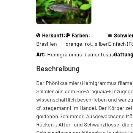
Herkunft:
Farben:
Schwier
Brasilien
orange
,
rot
,
silber
Einfach (F
Art:
Hemigrammus filamentosus
Gattun
Beschreibung
Der Phönixsalmler (Hemigrammus filament
Salmler aus dem Rio-Araguaia-Einzugsgebi
wissenschaftlich beschrieben und war 
cf. stegemanni im Handel. Der Körper zei
goldenen Schimmer. Ausgewachsene Männ
Rücken-, After- und Schwanzflosse, die 
Schwanzflosse der Männchen leuchtet krä