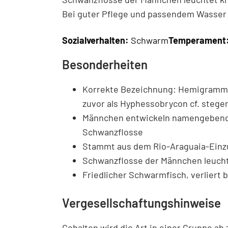
Bei guter Pflege und passendem Wasser z
Sozialverhalten:
Schwarm
Temperament
Besonderheiten
Korrekte Bezeichnung: Hemigrammus
zuvor als Hyphessobrycon cf. steg
Männchen entwickeln namengebende 
Schwanzflosse
Stammt aus dem Rio-Araguaia-Einzug
Schwanzflosse der Männchen leuchte
Friedlicher Schwarmfisch, verliert 
Vergesellschaftungshinweise
Gehalten wird die Art in einer Gruppe ab 