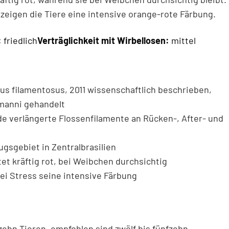
eigen die Tiere eine intensive orange-rote Färbung.
:
friedlich
Verträglichkeit mit Wirbellosen:
mittel
 filamentosus, 2011 wissenschaftlich beschrieben,
emanni gehandelt
verlängerte Flossenfilamente an Rücken-, After- und
sgebiet in Zentralbrasilien
t kräftig rot, bei Weibchen durchsichtig
bei Stress seine intensive Färbung
zehn Tieren, empfohlen sind zwölf bis fünfzehn.