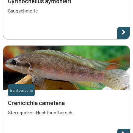
Gyrinocheilus aymonieri
Saugschmerle
Buntbarsche
Crenicichla cametana
Sterngucker-Hechtbuntbarsch