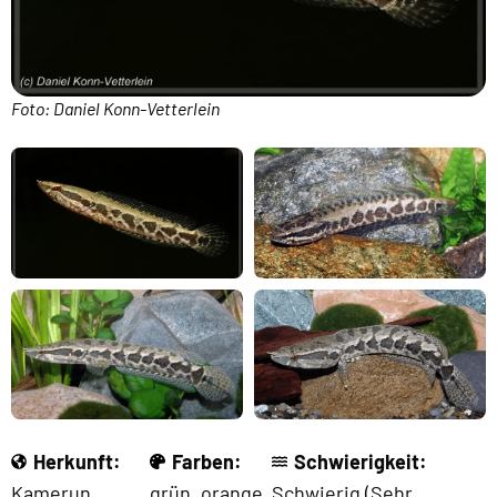
Foto: Daniel Konn-Vetterlein
Herkunft:
Farben:
Schwierigkeit:
Kamerun
,
grün
,
orange
,
Schwierig (Sehr