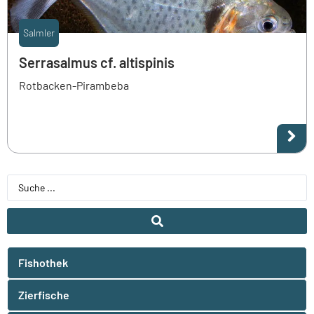
Salmler
Serrasalmus cf. altispinis
Rotbacken-Pirambeba
Fishothek
Zierfische