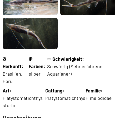
Schwierigkeit:
Herkunft:
Farben:
Schwierig (Sehr erfahrene
Brasilien
,
silber
Aquarianer)
Peru
Art:
Gattung:
Familie:
Platystomatichthys
Platystomatichthys
Pimelodidae
sturio
Beschreibung