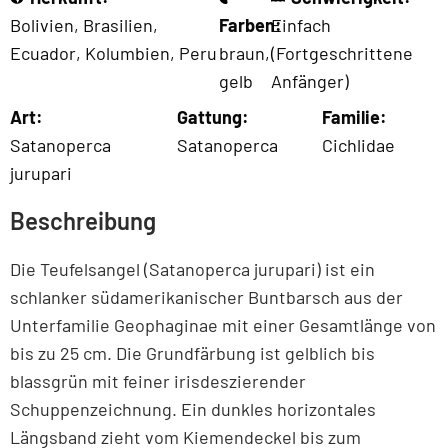
Bolivien
,
Brasilien
,
Farben:
Einfach
Ecuador
,
Kolumbien
,
Peru
braun
,
(Fortgeschrittene
gelb
Anfänger)
Art:
Gattung:
Familie:
Satanoperca
Satanoperca
Cichlidae
jurupari
Beschreibung
Die Teufelsangel (Satanoperca jurupari) ist ein
schlanker südamerikanischer Buntbarsch aus der
Unterfamilie Geophaginae mit einer Gesamtlänge von
bis zu 25 cm. Die Grundfärbung ist gelblich bis
blassgrün mit feiner irisdeszierender
Schuppenzeichnung. Ein dunkles horizontales
Längsband zieht vom Kiemendeckel bis zum