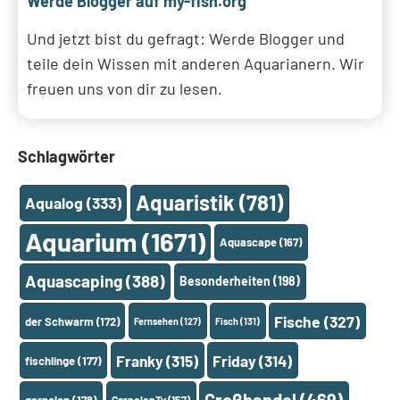
Werde Blogger auf my-fish.org
Und jetzt bist du gefragt: Werde Blogger und
teile dein Wissen mit anderen Aquarianern. Wir
freuen uns von dir zu lesen.
Schlagwörter
Aquaristik
(781)
Aqualog
(333)
Aquarium
(1671)
Aquascape
(167)
Aquascaping
(388)
Besonderheiten
(198)
Fische
(327)
der Schwarm
(172)
Fernsehen
(127)
Fisch
(131)
Franky
(315)
Friday
(314)
fischlinge
(177)
Großhandel
(469)
garnelen
(178)
GarnelenTv
(157)