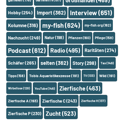
Interview
(651)
Import
(362)
Hobby
(254)
my-fish
(624)
Kolumne
(316)
my-fish.org
(162)
Nachzucht
(249)
Natur
(198)
Pflanzen
(160)
Pflege
(158)
Podcast
(612)
Radio
(495)
Raritäten
(274)
selten
(362)
Schäfer
(265)
Story
(298)
Tax
(149)
Tobis Aquaristikexzesse
(191)
Wild
(191)
Tipps
(158)
TV
(133)
Zierfische
(463)
Wirbellose
(128)
YouTube
(146)
Zierfische A
(193)
Zierfische C
(243)
Zierfische H
(137)
Zucht
(523)
Zierfische P
(230)