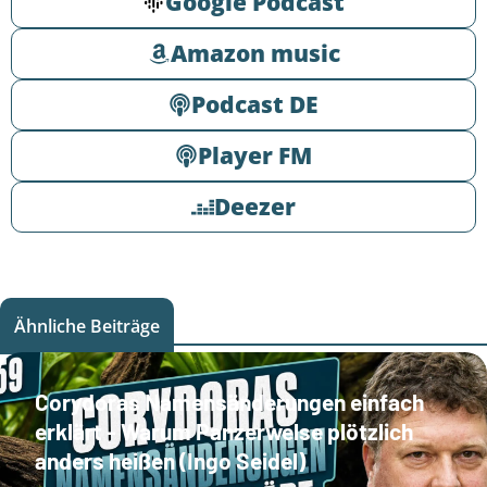
Google Podcast
Amazon music
Podcast DE
Player FM
Deezer
Ähnliche Beiträge
Corydoras Namensänderungen einfach
erklärt - Warum Panzerwelse plötzlich
anders heißen (Ingo Seidel)