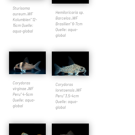
Sturisoma
Hemiloricaria sp.
aureum „WF
Barcelos „WF
Kolumbien“ 12-
Brasilien“ 6-7cm
15cm Quelle:
Quelle: aqua-
aqua-global
global
Corydoras
Corydoras
virginae „WF
loretoensis „WF
Peru“ 4-5cm
Peru“ 3,5-4cm
Quelle: aqua-
Quelle: aqua-
global
global