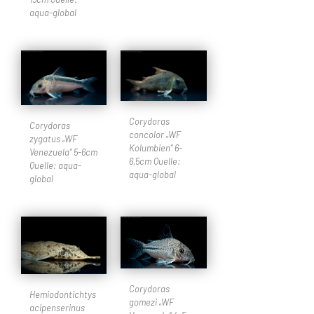
aqua-global
Corydoras
Corydoras
concolor „WF
zygatus „WF
Kolumbien“ 6-
Venezuela“ 5-6cm
6,5cm Quelle:
Quelle: aqua-
aqua-global
global
Corydoras
Hemiodontichtys
gomezi „WF
acipenserinus