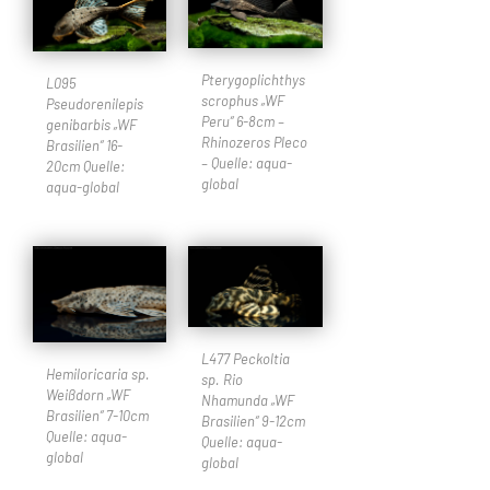
Pterygoplichthys
L095
scrophus „WF
Pseudorenilepis
Peru“ 6-8cm –
genibarbis „WF
Rhinozeros Pleco
Brasilien“ 16-
– Quelle: aqua-
20cm Quelle:
global
aqua-global
L477 Peckoltia
Hemiloricaria sp.
sp. Rio
Weißdorn „WF
Nhamunda „WF
Brasilien“ 7-10cm
Brasilien“ 9-12cm
Quelle: aqua-
Quelle: aqua-
global
global