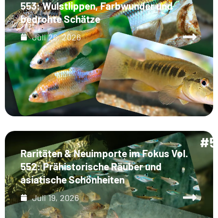
553: Wulstlippen, Farbwunder und
bedrohte Schätze
Juli 26, 2026
Raritäten & Neuimporte im Fokus Vol.
552: Prähistorische Räuber und
asiatische Schönheiten
Juli 19, 2026