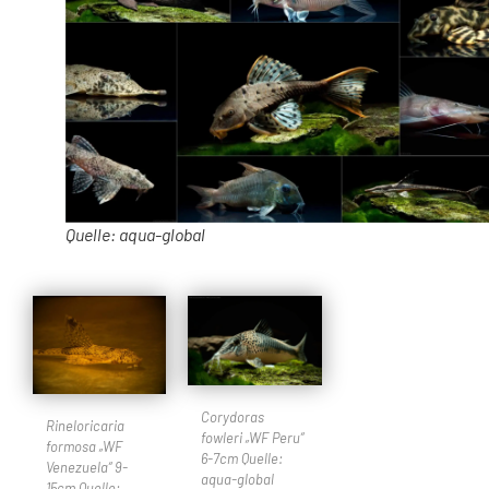
Quelle: aqua-global
Corydoras
Rineloricaria
fowleri „WF Peru“
formosa „WF
6-7cm Quelle:
Venezuela“ 9-
aqua-global
15cm Quelle: