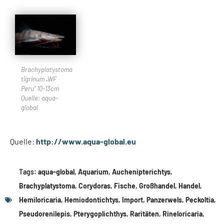
Brachyplatystoma
tigrinum „WF
Peru“ 10-13cm
Quelle: aqua-
global
Quelle:
http://www.aqua-global.eu
Tags:
aqua-global
,
Aquarium
,
Auchenipterichtys
,
Brachyplatystoma
,
Corydoras
,
Fische
,
Großhandel
,
Handel
,
Hemiloricaria
,
Hemiodontichtys
,
Import
,
Panzerwels
,
Peckoltia
,
Pseudorenilepis
,
Pterygoplichthys
,
Raritäten
,
Rineloricaria
,