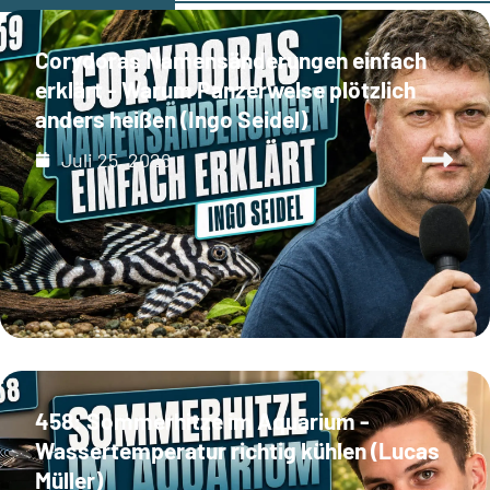
Corydoras Namensänderungen einfach
erklärt - Warum Panzerwelse plötzlich
anders heißen (Ingo Seidel)
Juli 25, 2026
458: Sommerhitze im Aquarium -
Wassertemperatur richtig kühlen (Lucas
Müller)