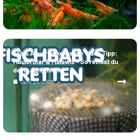
Tobis Aquaristikexzesse Video Tipp:
Maulbrüter & Malawis – So rettest du
deine Jungfische
Juni 23, 2026