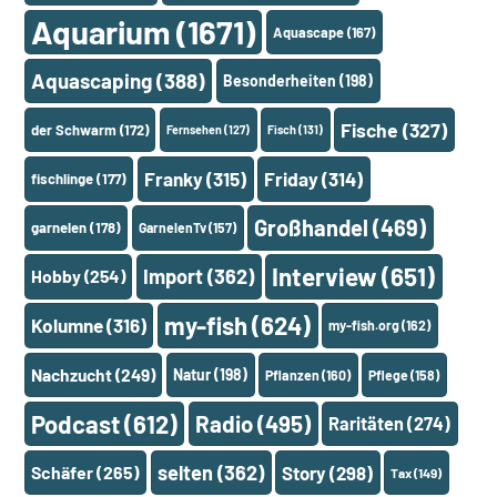
Aquarium
(1671)
Aquascape
(167)
Aquascaping
(388)
Besonderheiten
(198)
Fische
(327)
der Schwarm
(172)
Fernsehen
(127)
Fisch
(131)
Franky
(315)
Friday
(314)
fischlinge
(177)
Großhandel
(469)
garnelen
(178)
GarnelenTv
(157)
Interview
(651)
Import
(362)
Hobby
(254)
my-fish
(624)
Kolumne
(316)
my-fish.org
(162)
Nachzucht
(249)
Natur
(198)
Pflanzen
(160)
Pflege
(158)
Podcast
(612)
Radio
(495)
Raritäten
(274)
selten
(362)
Schäfer
(265)
Story
(298)
Tax
(149)