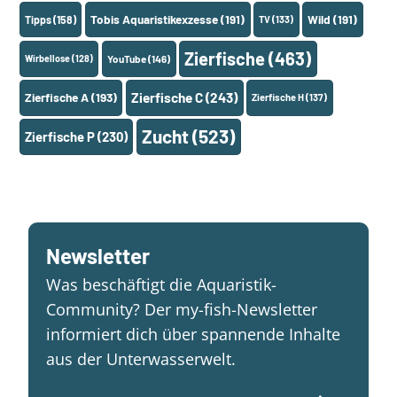
Tobis Aquaristikexzesse
(191)
Wild
(191)
Tipps
(158)
TV
(133)
Zierfische
(463)
Wirbellose
(128)
YouTube
(146)
Zierfische A
(193)
Zierfische C
(243)
Zierfische H
(137)
Zucht
(523)
Zierfische P
(230)
Newsletter
Was beschäftigt die Aquaristik-
Community? Der my-fish-Newsletter
informiert dich über spannende Inhalte
aus der Unterwasserwelt.