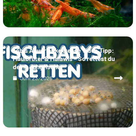
Tobis Aquaristikexzesse Video Tipp:
Maulbrüter & Malawis – So rettest du
deine Jungfische
Juni 23, 2026