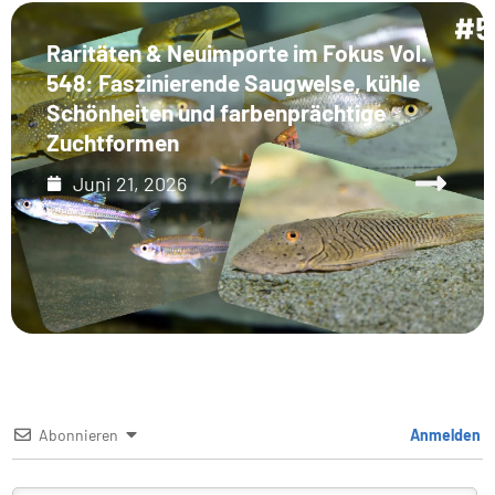
Raritäten & Neuimporte im Fokus Vol.
548: Faszinierende Saugwelse, kühle
Schönheiten und farbenprächtige
Zuchtformen
Juni 21, 2026
Abonnieren
Anmelden