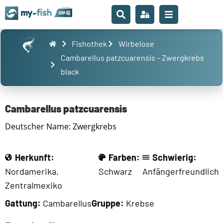
Fishothek
Wirbelose
Cambarellus patzcuarensis – Zwergkrebs
black
Cambarellus patzcuarensis
Deutscher Name: Zwergkrebs
Herkunft:
Farben:
Schwierig:
Nordamerika
,
Schwarz
Anfängerfreundlich
Zentralmexiko
Gattung:
Cambarellus
Gruppe:
Krebse