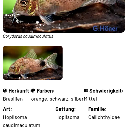
Corydoras caudimaculatus
Herkunft:
Farben:
Schwierigkeit:
Brasilien
orange
,
schwarz
,
silber
Mittel
Art:
Gattung:
Familie:
Hoplisoma
Hoplisoma
Callichthyidae
caudimaculatum