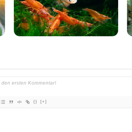
{}
[+]