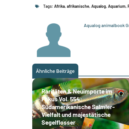
Tags:
Afrika
,
afrikanische
,
Aqualog
,
Aquarium
,
Aqualog animalbook 
Ähnliche Beiträge
Raritäten & Neuimporte im
Fokus Vol. 554:
Südamerikanische Salmler-
Vielfalt und majestätische
Segelflosser