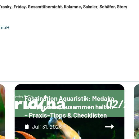
Franky
,
Friday
,
Gesamtübersicht
,
Kolumne
,
Salmler
,
Schäfer
,
Story
GmbH
Faszination Aquaristik: Medaka
und Garnelen zusammen halten
– Praxis-Tipps & Checklisten
Juli 31, 2026