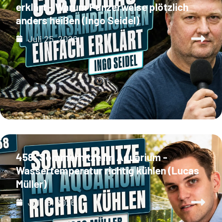
erklärt - Warum Panzerwelse plötzlich
anders heißen (Ingo Seidel)
Juli 25, 2026
458: Sommerhitze im Aquarium -
Wassertemperatur richtig kühlen (Lucas
Müller)
Juli 18, 2026