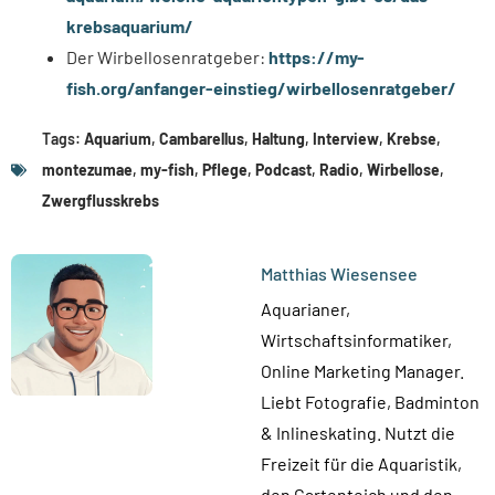
krebsaquarium/
Der Wirbellosenratgeber:
https://my-
fish.org/anfanger-einstieg/wirbellosenratgeber/
Tags:
Aquarium
,
Cambarellus
,
Haltung
,
Interview
,
Krebse
,
montezumae
,
my-fish
,
Pflege
,
Podcast
,
Radio
,
Wirbellose
,
Zwergflusskrebs
Matthias Wiesensee
Aquarianer,
Wirtschaftsinformatiker,
Online Marketing Manager.
Liebt Fotografie, Badminton
& Inlineskating. Nutzt die
Freizeit für die Aquaristik,
den Gartenteich und den