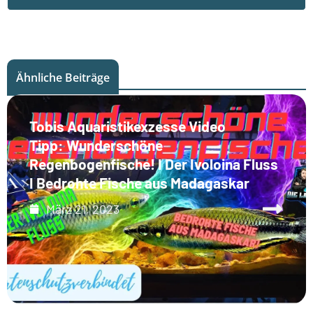
Ähnliche Beiträge
Tobis Aquaristikexzesse Video
Tipp: Wunderschöne
Regenbogenfische! I Der Ivoloina Fluss
I Bedrohte Fische aus Madagaskar
März 21, 2023