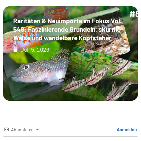
Raritäten & Neuimporte im Fokus Vol.
549: Faszinierende Grundeln, skurrile
Welse und wandelbare Kopfsteher
Juli 5, 2026
Abonnieren
Anmelden