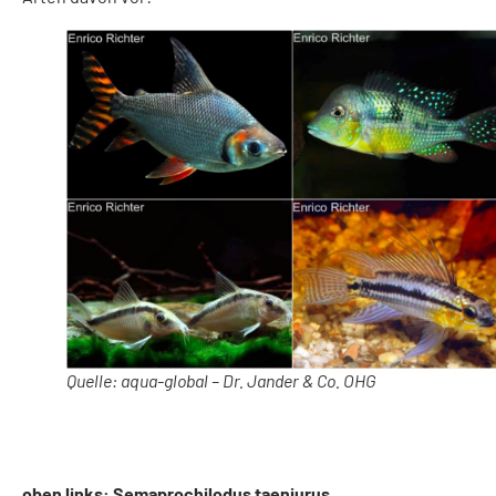
Quelle: aqua-global – Dr. Jander & Co. OHG
oben links: Semaprochilodus taeniurus