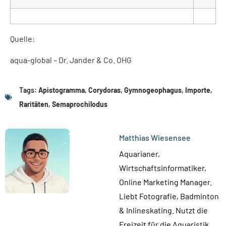
Quelle:
aqua-global – Dr. Jander & Co. OHG
Tags:
Apistogramma
,
Corydoras
,
Gymnogeophagus
,
Importe
,
Raritäten
,
Semaprochilodus
Matthias Wiesensee
Aquarianer,
Wirtschaftsinformatiker,
Online Marketing Manager.
Liebt Fotografie, Badminton
& Inlineskating. Nutzt die
Freizeit für die Aquaristik,