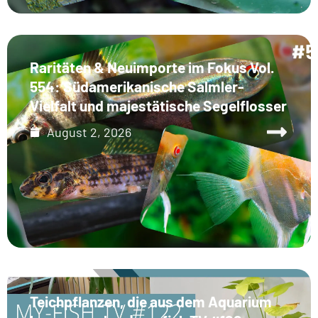
Raritäten & Neuimporte im Fokus Vol.
554: Südamerikanische Salmler-
Vielfalt und majestätische Segelflosser
August 2, 2026
Teichpflanzen, die aus dem Aquarium