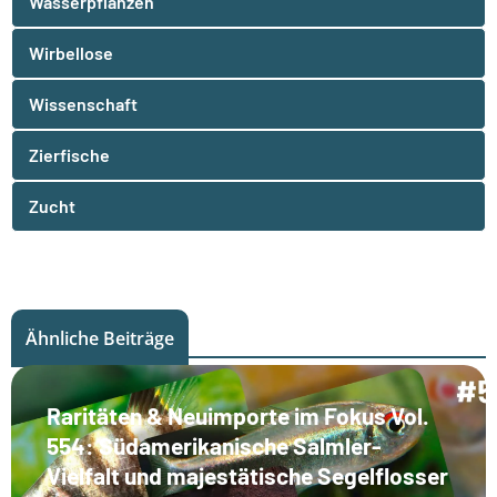
Wasserpflanzen
Wirbellose
Wissenschaft
Zierfische
Zucht
Ähnliche Beiträge
Raritäten & Neuimporte im Fokus Vol.
554: Südamerikanische Salmler-
Vielfalt und majestätische Segelflosser