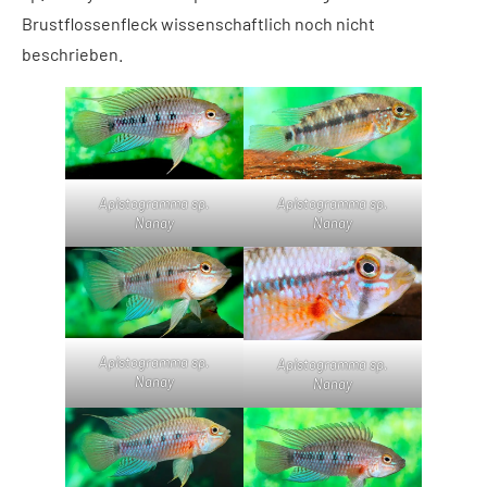
Brustflossenfleck wissenschaftlich noch nicht
beschrieben.
Apistogramma sp.
Apistogramma sp.
Nanay
Nanay
Apistogramma sp.
Apistogramma sp.
Nanay
Nanay