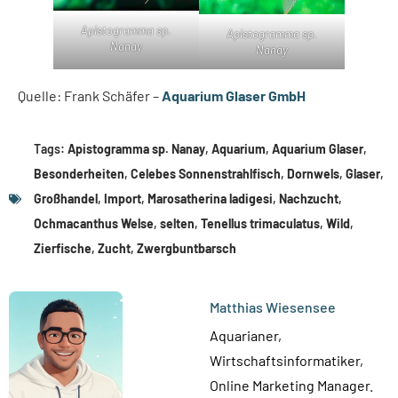
Apistogramma sp.
Apistogramma sp.
Nanay
Nanay
Quelle: Frank Schäfer –
Aquarium Glaser GmbH
Tags:
Apistogramma sp. Nanay
,
Aquarium
,
Aquarium Glaser
,
Besonderheiten
,
Celebes Sonnenstrahlfisch
,
Dornwels
,
Glaser
,
Großhandel
,
Import
,
Marosatherina ladigesi
,
Nachzucht
,
Ochmacanthus Welse
,
selten
,
Tenellus trimaculatus
,
Wild
,
Zierfische
,
Zucht
,
Zwergbuntbarsch
Matthias Wiesensee
Aquarianer,
Wirtschaftsinformatiker,
Online Marketing Manager.