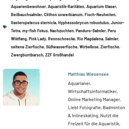
Aquarienbewohner
,
Aquaristik-Raritäten
,
Aquarium Glaser
,
Beilbauchsalmler
,
Clithon sowerbianum
,
Fisch-Neuheiten
,
Gasteropelecus sternicla
,
Hyphessobrycon robustulus
,
Junior-
Tetra
,
my-fish Fokus
,
Nachzuchten
,
Panduro-Salmler
,
Peru
Wildfang
,
Pink Lady
,
Rennschnecke
,
Rio Magdalena
,
Salmler
,
seltene Zierfische
,
Süßwasserfische
,
Wirbellose
,
Zierfische
,
Zwergbuntbarsch
,
ZZF Großhandel
Matthias Wiesensee
Aquarianer,
Wirtschaftsinformatiker,
Online Marketing Manager.
Liebt Fotografie, Badminton
& Inlineskating. Nutzt die
Freizeit für die Aquaristik,