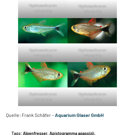
Hyphessobrycon
Hyphessobrycon
robustulus
robustulus
Hyphessobrycon
Hyphessobrycon
robustulus
robustulus
Hyphessobrycon
Hyphessobrycon
robustulus
robustulus
Quelle: Frank Schäfer –
Aquarium Glaser GmbH
Tags:
Algenfresser
,
Apistogramma agassizii
,