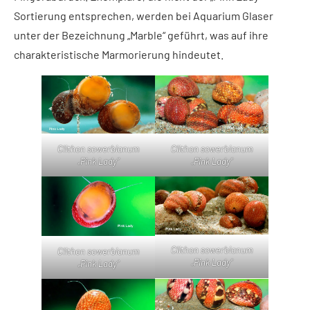
Sortierung entsprechen, werden bei Aquarium Glaser
unter der Bezeichnung „Marble“ geführt, was auf ihre
charakteristische Marmorierung hindeutet.
Clithon sowerbianum
Clithon sowerbianum
„Pink Lady“
„Pink Lady“
Clithon sowerbianum
Clithon sowerbianum
„Pink Lady“
„Pink Lady“