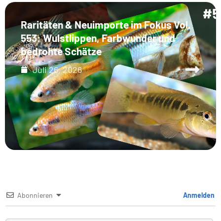
Raritäten & Neuimporte im Fokus Vol.
553: Wulstlippen, Farbwunder und
bedrohte Schätze
Juli 26, 2026
Abonnieren
Anmelden