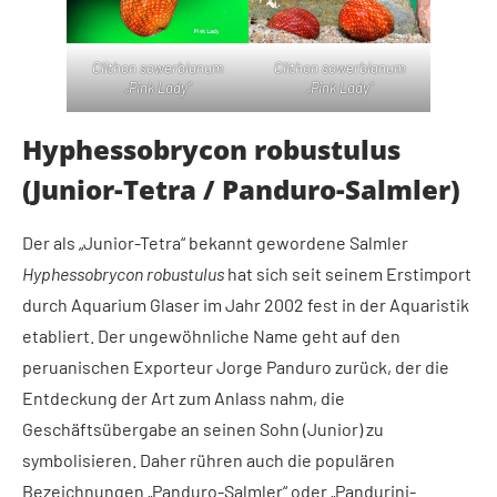
Clithon sowerbianum
Clithon sowerbianum
„Pink Lady“
„Pink Lady“
Hyphessobrycon robustulus
(Junior-Tetra / Panduro-Salmler)
Der als „Junior-Tetra“ bekannt gewordene Salmler
Hyphessobrycon robustulus
hat sich seit seinem Erstimport
durch Aquarium Glaser im Jahr 2002 fest in der Aquaristik
etabliert. Der ungewöhnliche Name geht auf den
peruanischen Exporteur Jorge Panduro zurück, der die
Entdeckung der Art zum Anlass nahm, die
Geschäftsübergabe an seinen Sohn (Junior) zu
symbolisieren. Daher rühren auch die populären
Bezeichnungen „Panduro-Salmler“ oder „Pandurini-