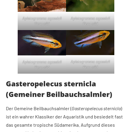
Apistogramma agassizii
Apistogramma agassizii
Peru wild
Peru wild
Apistogramma agassizii
Apistogramma agassizii
Peru wild
Peru wild
Gasteropelecus sternicla
(Gemeiner Beilbauchsalmler)
Der Gemeine Beilbauchsalmler (
Gasteropelecus sternicla
)
ist ein wahrer Klassiker der Aquaristik und besiedelt fast
das gesamte tropische Südamerika. Aufgrund dieses