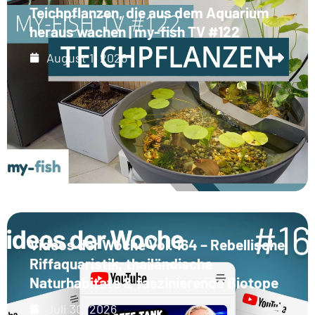
Teichpflanzen, die aus dem Aquarium
heraus wachen | my-fish TV #122
August 1, 2026
Videos der Woche Vol. 164 – Rebellische
Riffaquaristik, thailändische
Naturhabitate & faszinierende Biotope
Juli 30, 2026