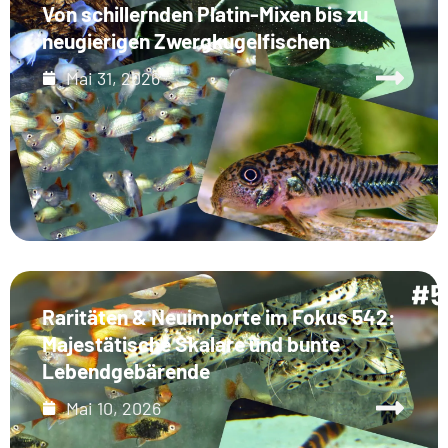
Von schillernden Platin-Mixen bis zu
neugierigen Zwergkugelfischen
Mai 31, 2026
Raritäten & Neuimporte im Fokus 542:
Majestätische Skalare und bunte
Lebendgebärende
Mai 10, 2026