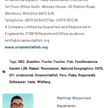
1st Floor Office Suite, Wessex House, 40 Station Road,
Westbury, Wiltshire BA13 3JN
Telephone: 0870 0434013 Fax: 01373 301236
A Company Limited by Guarantee and Registered in
England No 2738119 Registered Office as above.
keith@ornamentalfish.org
www.ornamentalfish.org
Tags:
BBC
,
Brasilien
,
Fische
,
Fischer
,
Fish
,
FundAmazonia
,
Handel
,
LINI
,
Malawi
,
Meerwasser
,
National Geographics
,
OATA
,
OFI
,
ornamental
,
Ornamentalfish
,
Peru
,
Piaba
,
Regenwald
,
Süßwasser
,
trade
,
Wildfang
Matthias Wiesensee
Aquarianer,