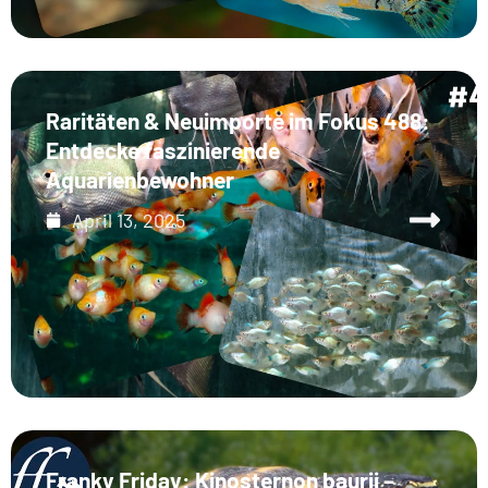
Raritäten & Neuimporte im Fokus 488:
Entdecke faszinierende
Aquarienbewohner
April 13, 2025
Franky Friday: Kinosternon baurii –