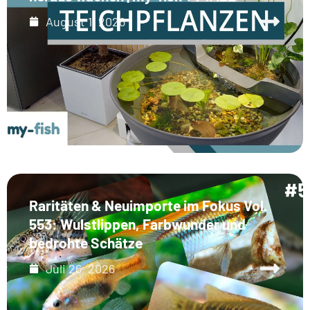
August 1, 2026
Raritäten & Neuimporte im Fokus Vol.
553: Wulstlippen, Farbwunder und
bedrohte Schätze
Juli 26, 2026