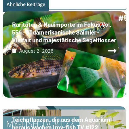
Ähnliche Beiträge
Raritäten & Neuimporte im Fokus Vol.
554: Südamerikanische Salmler-
Vielfalt und majestätische Segelflosser
August 2, 2026
Teichpflanzen, die aus dem Aquarium
heraus wachen | my-fish TV #122