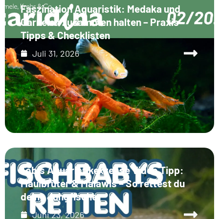
Faszination Aquaristik: Medaka und
Garnelen zusammen halten – Praxis-
Tipps & Checklisten
Juli 31, 2026
Tobis Aquaristikexzesse Video Tipp:
Maulbrüter & Malawis – So rettest du
deine Jungfische
Juni 23, 2026