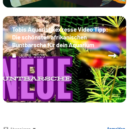
Tobis Aquaristikexzesse Video Tipp:
Die schönsten afrikanischen
Buntbarsche für dein Aquarium
Juli 8, 2025
Abonnieren
Anmelden