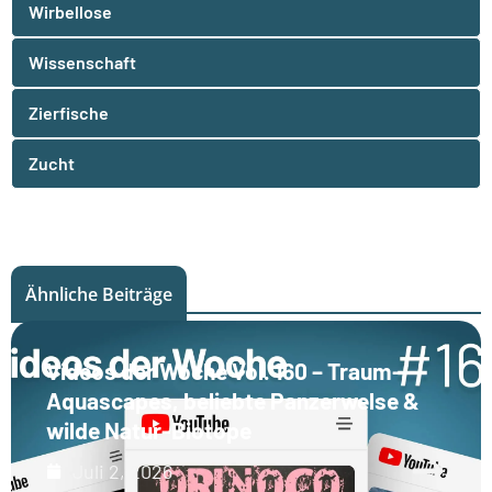
Wirbellose
Wissenschaft
Zierfische
Zucht
Ähnliche Beiträge
Videos der Woche Vol. 160 – Traum-
Aquascapes, beliebte Panzerwelse &
wilde Natur-Biotope
Juli 2, 2026