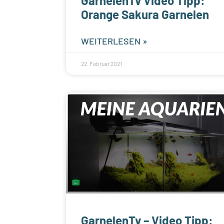
GarnelenTv Video Tipp:
Orange Sakura Garnelen
WEITERLESEN »
22. Februar 2021
GarnelenTv – Video Tipp: