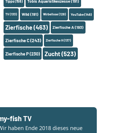
Tobis Aquaristikexzesse
(191)
Tipps
(158)
Wild
(191)
TV
(133)
Wirbellose
(128)
YouTube
(146)
Zierfische
(463)
Zierfische A
(193)
Zierfische C
(243)
Zierfische H
(137)
Zucht
(523)
Zierfische P
(230)
my-fish TV
Wir haben Ende 2018 dieses neue