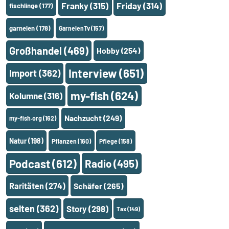
Franky
(315)
Friday
(314)
fischlinge
(177)
garnelen
(178)
GarnelenTv
(157)
Großhandel
(469)
Hobby
(254)
Interview
(651)
Import
(362)
my-fish
(624)
Kolumne
(316)
Nachzucht
(249)
my-fish.org
(162)
Natur
(198)
Pflanzen
(160)
Pflege
(158)
Podcast
(612)
Radio
(495)
Raritäten
(274)
Schäfer
(265)
selten
(362)
Story
(298)
Tax
(149)