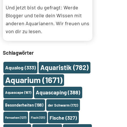
Und jetzt bist du gefragt: Werde
Blogger und teile dein Wissen mit
anderen Aquarianern. Wir freuen uns
von dir zu lesen.
Schlagwörter
Aquaristik
(782)
Aqualog
(333)
Aquarium
(1671)
Aquascaping
(388)
Aquascape
(167)
Besonderheiten
(198)
der Schwarm
(172)
Fische
(327)
Fernsehen
(127)
Fisch
(131)