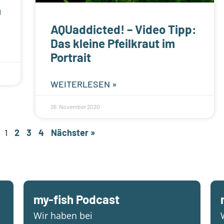
n
AQUaddicted! – Video Tipp:
Das kleine Pfeilkraut im
Portrait
WEITERLESEN »
26. November 2020
1
2
3
4
Nächster »
my-fish Podcast
Wir haben bei