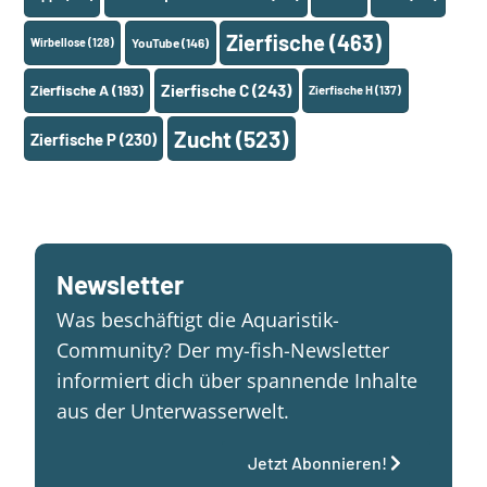
Zierfische
(463)
Wirbellose
(128)
YouTube
(146)
Zierfische A
(193)
Zierfische C
(243)
Zierfische H
(137)
Zucht
(523)
Zierfische P
(230)
Newsletter
Was beschäftigt die Aquaristik-
Community? Der my-fish-Newsletter
informiert dich über spannende Inhalte
aus der Unterwasserwelt.
Jetzt Abonnieren!