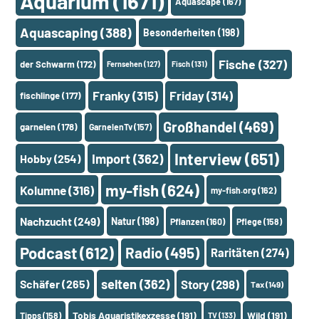
Aquarium
(1671)
Aquascape
(167)
Aquascaping
(388)
Besonderheiten
(198)
Fische
(327)
der Schwarm
(172)
Fernsehen
(127)
Fisch
(131)
Franky
(315)
Friday
(314)
fischlinge
(177)
Großhandel
(469)
garnelen
(178)
GarnelenTv
(157)
Interview
(651)
Import
(362)
Hobby
(254)
my-fish
(624)
Kolumne
(316)
my-fish.org
(162)
Nachzucht
(249)
Natur
(198)
Pflanzen
(160)
Pflege
(158)
Podcast
(612)
Radio
(495)
Raritäten
(274)
selten
(362)
Schäfer
(265)
Story
(298)
Tax
(149)
Tobis Aquaristikexzesse
(191)
Wild
(191)
Tipps
(158)
TV
(133)