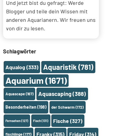
Und jetzt bist du gefragt: Werde
Blogger und teile dein Wissen mit
anderen Aquarianern. Wir freuen uns
von dir zu lesen.
Schlagwörter
Aquaristik
(781)
Aqualog
(333)
Aquarium
(1671)
Aquascaping
(388)
Aquascape
(167)
Besonderheiten
(198)
der Schwarm
(172)
Fische
(327)
Fernsehen
(127)
Fisch
(131)
Franky
(315)
Friday
(314)
fischlinge
(177)