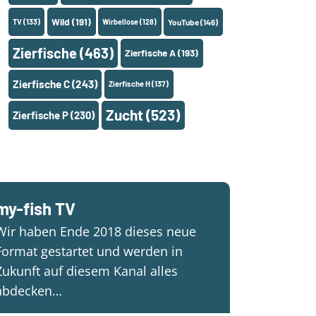
Wild
(191)
TV
(133)
Wirbellose
(128)
YouTube
(146)
Zierfische
(463)
Zierfische A
(193)
Zierfische C
(243)
Zierfische H
(137)
Zucht
(523)
Zierfische P
(230)
my-fish TV
Wir haben Ende 2018 dieses neue
Format gestartet und werden in
Zukunft auf diesem Kanal alles
abdecken…