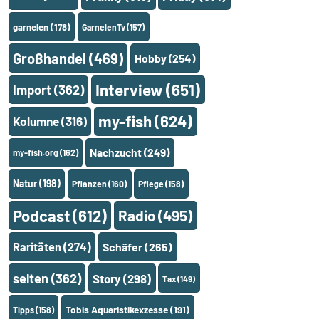
garnelen
(178)
GarnelenTv
(157)
Großhandel
(469)
Hobby
(254)
Interview
(651)
Import
(362)
my-fish
(624)
Kolumne
(316)
Nachzucht
(249)
my-fish.org
(162)
Natur
(198)
Pflanzen
(160)
Pflege
(158)
Podcast
(612)
Radio
(495)
Raritäten
(274)
Schäfer
(265)
selten
(362)
Story
(298)
Tax
(149)
Tobis Aquaristikexzesse
(191)
Tipps
(158)