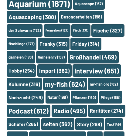
Aquarium
(1671)
Aquascape
(167)
Aquascaping
(388)
Besonderheiten
(198)
Fische
(327)
der Schwarm
(172)
Fernsehen
(127)
Fisch
(131)
Franky
(315)
Friday
(314)
fischlinge
(177)
Großhandel
(469)
garnelen
(178)
GarnelenTv
(157)
Interview
(651)
Import
(362)
Hobby
(254)
my-fish
(624)
Kolumne
(316)
my-fish.org
(162)
Nachzucht
(249)
Natur
(198)
Pflanzen
(160)
Pflege
(158)
Podcast
(612)
Radio
(495)
Raritäten
(274)
selten
(362)
Schäfer
(265)
Story
(298)
Tax
(149)