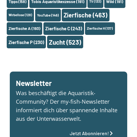
Tobis Aquaristikexzesse
(191)
Wild
(191)
Tipps
(158)
TV
(133)
Zierfische
(463)
Wirbellose
(128)
YouTube
(146)
Zierfische A
(193)
Zierfische C
(243)
Zierfische H
(137)
Zucht
(523)
Zierfische P
(230)
Newsletter
Was beschäftigt die Aquaristik-
Community? Der my-fish-Newsletter
informiert dich über spannende Inhalte
aus der Unterwasserwelt.
Jetzt Abonnieren!