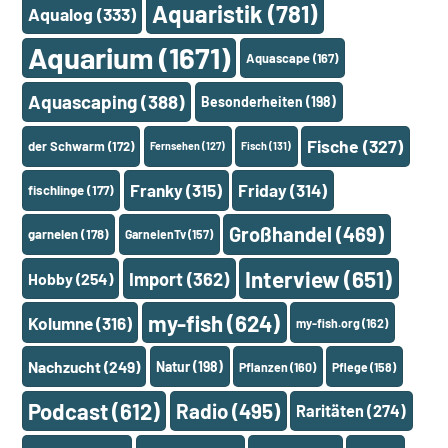
Aquaristik
(781)
Aqualog
(333)
Aquarium
(1671)
Aquascape
(167)
Aquascaping
(388)
Besonderheiten
(198)
Fische
(327)
der Schwarm
(172)
Fernsehen
(127)
Fisch
(131)
Franky
(315)
Friday
(314)
fischlinge
(177)
Großhandel
(469)
garnelen
(178)
GarnelenTv
(157)
Interview
(651)
Import
(362)
Hobby
(254)
my-fish
(624)
Kolumne
(316)
my-fish.org
(162)
Nachzucht
(249)
Natur
(198)
Pflanzen
(160)
Pflege
(158)
Podcast
(612)
Radio
(495)
Raritäten
(274)