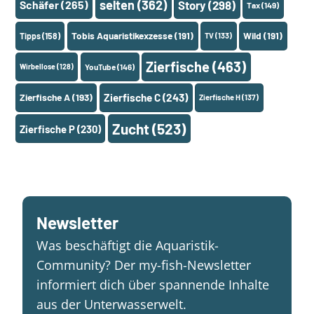
selten
(362)
Schäfer
(265)
Story
(298)
Tax
(149)
Tobis Aquaristikexzesse
(191)
Wild
(191)
Tipps
(158)
TV
(133)
Zierfische
(463)
Wirbellose
(128)
YouTube
(146)
Zierfische A
(193)
Zierfische C
(243)
Zierfische H
(137)
Zucht
(523)
Zierfische P
(230)
Newsletter
Was beschäftigt die Aquaristik-
Community? Der my-fish-Newsletter
informiert dich über spannende Inhalte
aus der Unterwasserwelt.