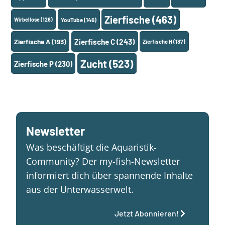
Zierfische
(463)
Wirbellose
(128)
YouTube
(146)
Zierfische A
(193)
Zierfische C
(243)
Zierfische H
(137)
Zucht
(523)
Zierfische P
(230)
Newsletter
Was beschäftigt die Aquaristik-
Community? Der my-fish-Newsletter
informiert dich über spannende Inhalte
aus der Unterwasserwelt.
Jetzt Abonnieren!