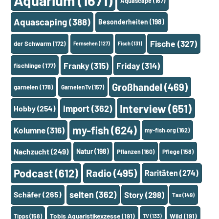
Aquarium
(1671)
Aquascape
(167)
Aquascaping
(388)
Besonderheiten
(198)
Fische
(327)
der Schwarm
(172)
Fernsehen
(127)
Fisch
(131)
Franky
(315)
Friday
(314)
fischlinge
(177)
Großhandel
(469)
garnelen
(178)
GarnelenTv
(157)
Interview
(651)
Import
(362)
Hobby
(254)
my-fish
(624)
Kolumne
(316)
my-fish.org
(162)
Nachzucht
(249)
Natur
(198)
Pflanzen
(160)
Pflege
(158)
Podcast
(612)
Radio
(495)
Raritäten
(274)
selten
(362)
Schäfer
(265)
Story
(298)
Tax
(149)
Tobis Aquaristikexzesse
(191)
Wild
(191)
Tipps
(158)
TV
(133)