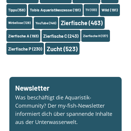
Tobis Aquaristikexzesse
(191)
Wild
(191)
Tipps
(158)
TV
(133)
Zierfische
(463)
Wirbellose
(128)
YouTube
(146)
Zierfische A
(193)
Zierfische C
(243)
Zierfische H
(137)
Zucht
(523)
Zierfische P
(230)
Newsletter
Was beschäftigt die Aquaristik-
Community? Der my-fish-Newsletter
informiert dich über spannende Inhalte
aus der Unterwasserwelt.