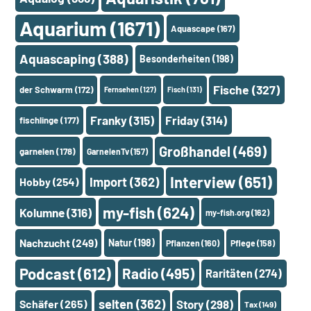
Aquarium
(1671)
Aquascape
(167)
Aquascaping
(388)
Besonderheiten
(198)
Fische
(327)
der Schwarm
(172)
Fernsehen
(127)
Fisch
(131)
Franky
(315)
Friday
(314)
fischlinge
(177)
Großhandel
(469)
garnelen
(178)
GarnelenTv
(157)
Interview
(651)
Import
(362)
Hobby
(254)
my-fish
(624)
Kolumne
(316)
my-fish.org
(162)
Nachzucht
(249)
Natur
(198)
Pflanzen
(160)
Pflege
(158)
Podcast
(612)
Radio
(495)
Raritäten
(274)
selten
(362)
Schäfer
(265)
Story
(298)
Tax
(149)