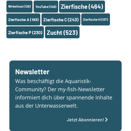
Zierfische
(464)
Wirbellose
(128)
YouTube
(146)
Zierfische A
(193)
Zierfische C
(243)
Zierfische H
(137)
Zucht
(523)
Zierfische P
(230)
Newsletter
Was beschäftigt die Aquaristik-
Community? Der my-fish-Newsletter
informiert dich über spannende Inhalte
aus der Unterwasserwelt.
Jetzt Abonnieren!