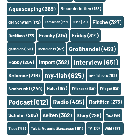
Aquascaping
(389)
Besonderheiten
(198)
Fische
(327)
der Schwarm
(172)
Fernsehen
(127)
Fisch
(131)
Franky
(315)
Friday
(314)
fischlinge
(177)
Großhandel
(469)
garnelen
(178)
GarnelenTv
(157)
Interview
(651)
Import
(362)
Hobby
(254)
my-fish
(625)
Kolumne
(316)
my-fish.org
(162)
Nachzucht
(249)
Natur
(198)
Pflanzen
(160)
Pflege
(158)
Podcast
(612)
Radio
(495)
Raritäten
(275)
selten
(362)
Schäfer
(265)
Story
(298)
Tax
(149)
Tobis Aquaristikexzesse
(191)
Wild
(191)
Tipps
(158)
TV
(133)