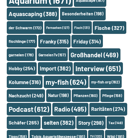
Aquarium
(1671)
Aquascape
(167)
Aquascaping
(388)
Besonderheiten
(198)
Fische
(327)
der Schwarm
(172)
Fernsehen
(127)
Fisch
(131)
Franky
(315)
Friday
(314)
fischlinge
(177)
Großhandel
(469)
garnelen
(178)
GarnelenTv
(157)
Interview
(651)
Import
(362)
Hobby
(254)
my-fish
(624)
Kolumne
(316)
my-fish.org
(162)
Nachzucht
(249)
Natur
(198)
Pflanzen
(160)
Pflege
(158)
Podcast
(612)
Radio
(495)
Raritäten
(274)
selten
(362)
Schäfer
(265)
Story
(298)
Tax
(149)
Tobis Aquaristikexzesse
(191)
Wild
(191)
Tipps
(158)
TV
(133)