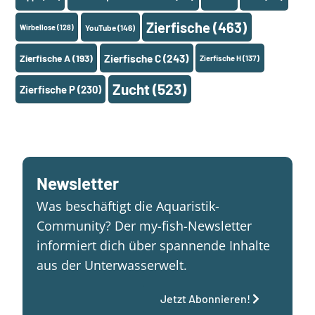
Zierfische
(463)
Wirbellose
(128)
YouTube
(146)
Zierfische A
(193)
Zierfische C
(243)
Zierfische H
(137)
Zucht
(523)
Zierfische P
(230)
Newsletter
Was beschäftigt die Aquaristik-
Community? Der my-fish-Newsletter
informiert dich über spannende Inhalte
aus der Unterwasserwelt.
Jetzt Abonnieren!