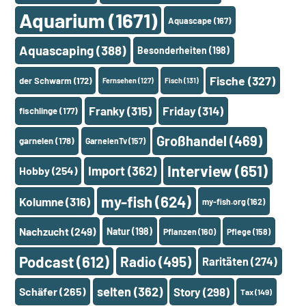
Aquarium
(1671)
Aquascape
(167)
Aquascaping
(388)
Besonderheiten
(198)
Fische
(327)
der Schwarm
(172)
Fernsehen
(127)
Fisch
(131)
Franky
(315)
Friday
(314)
fischlinge
(177)
Großhandel
(469)
garnelen
(178)
GarnelenTv
(157)
Interview
(651)
Import
(362)
Hobby
(254)
my-fish
(624)
Kolumne
(316)
my-fish.org
(162)
Nachzucht
(249)
Natur
(198)
Pflanzen
(160)
Pflege
(158)
Podcast
(612)
Radio
(495)
Raritäten
(274)
selten
(362)
Schäfer
(265)
Story
(298)
Tax
(149)