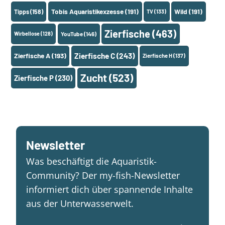
Tobis Aquaristikexzesse
(191)
Wild
(191)
Tipps
(158)
TV
(133)
Zierfische
(463)
Wirbellose
(128)
YouTube
(146)
Zierfische A
(193)
Zierfische C
(243)
Zierfische H
(137)
Zucht
(523)
Zierfische P
(230)
Newsletter
Was beschäftigt die Aquaristik-
Community? Der my-fish-Newsletter
informiert dich über spannende Inhalte
aus der Unterwasserwelt.