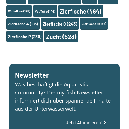
Zierfische
(464)
Wirbellose
(128)
YouTube
(146)
Zierfische A
(193)
Zierfische C
(243)
Zierfische H
(137)
Zucht
(523)
Zierfische P
(230)
Newsletter
Was beschäftigt die Aquaristik-
Community? Der my-fish-Newsletter
informiert dich über spannende Inhalte
aus der Unterwasserwelt.
Jetzt Abonnieren!