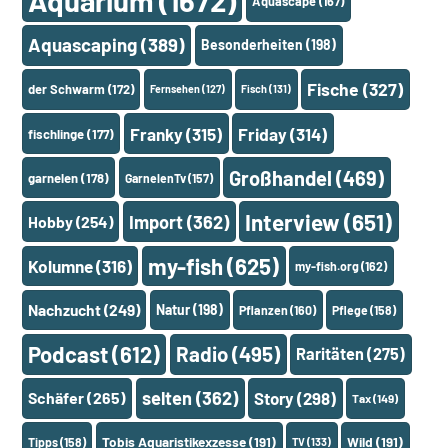
Aquarium
(1672)
Aquascape
(167)
Aquascaping
(389)
Besonderheiten
(198)
Fische
(327)
der Schwarm
(172)
Fernsehen
(127)
Fisch
(131)
Franky
(315)
Friday
(314)
fischlinge
(177)
Großhandel
(469)
garnelen
(178)
GarnelenTv
(157)
Interview
(651)
Import
(362)
Hobby
(254)
my-fish
(625)
Kolumne
(316)
my-fish.org
(162)
Nachzucht
(249)
Natur
(198)
Pflanzen
(160)
Pflege
(158)
Podcast
(612)
Radio
(495)
Raritäten
(275)
selten
(362)
Schäfer
(265)
Story
(298)
Tax
(149)
Tobis Aquaristikexzesse
(191)
Wild
(191)
Tipps
(158)
TV
(133)