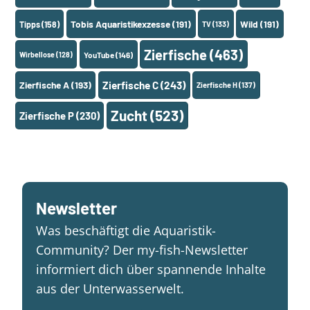
Tobis Aquaristikexzesse
(191)
Wild
(191)
Tipps
(158)
TV
(133)
Zierfische
(463)
Wirbellose
(128)
YouTube
(146)
Zierfische A
(193)
Zierfische C
(243)
Zierfische H
(137)
Zucht
(523)
Zierfische P
(230)
Newsletter
Was beschäftigt die Aquaristik-
Community? Der my-fish-Newsletter
informiert dich über spannende Inhalte
aus der Unterwasserwelt.