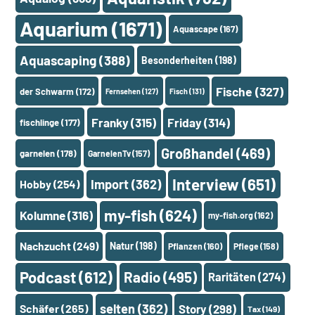
Aquarium
(1671)
Aquascape
(167)
Aquascaping
(388)
Besonderheiten
(198)
Fische
(327)
der Schwarm
(172)
Fernsehen
(127)
Fisch
(131)
Franky
(315)
Friday
(314)
fischlinge
(177)
Großhandel
(469)
garnelen
(178)
GarnelenTv
(157)
Interview
(651)
Import
(362)
Hobby
(254)
my-fish
(624)
Kolumne
(316)
my-fish.org
(162)
Nachzucht
(249)
Natur
(198)
Pflanzen
(160)
Pflege
(158)
Podcast
(612)
Radio
(495)
Raritäten
(274)
selten
(362)
Schäfer
(265)
Story
(298)
Tax
(149)