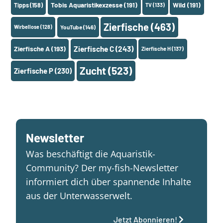
Tobis Aquaristikexzesse
(191)
Wild
(191)
Tipps
(158)
TV
(133)
Zierfische
(463)
Wirbellose
(128)
YouTube
(146)
Zierfische A
(193)
Zierfische C
(243)
Zierfische H
(137)
Zucht
(523)
Zierfische P
(230)
Newsletter
Was beschäftigt die Aquaristik-
Community? Der my-fish-Newsletter
informiert dich über spannende Inhalte
aus der Unterwasserwelt.
Jetzt Abonnieren!