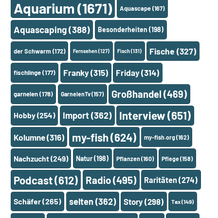
Aquarium
(1671)
Aquascape
(167)
Aquascaping
(388)
Besonderheiten
(198)
Fische
(327)
der Schwarm
(172)
Fernsehen
(127)
Fisch
(131)
Franky
(315)
Friday
(314)
fischlinge
(177)
Großhandel
(469)
garnelen
(178)
GarnelenTv
(157)
Interview
(651)
Import
(362)
Hobby
(254)
my-fish
(624)
Kolumne
(316)
my-fish.org
(162)
Nachzucht
(249)
Natur
(198)
Pflanzen
(160)
Pflege
(158)
Podcast
(612)
Radio
(495)
Raritäten
(274)
selten
(362)
Schäfer
(265)
Story
(298)
Tax
(149)