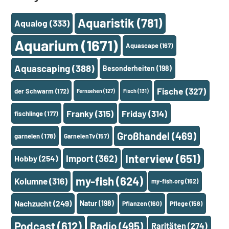
Aquaristik
(781)
Aqualog
(333)
Aquarium
(1671)
Aquascape
(167)
Aquascaping
(388)
Besonderheiten
(198)
Fische
(327)
der Schwarm
(172)
Fernsehen
(127)
Fisch
(131)
Franky
(315)
Friday
(314)
fischlinge
(177)
Großhandel
(469)
garnelen
(178)
GarnelenTv
(157)
Interview
(651)
Import
(362)
Hobby
(254)
my-fish
(624)
Kolumne
(316)
my-fish.org
(162)
Nachzucht
(249)
Natur
(198)
Pflanzen
(160)
Pflege
(158)
Podcast
(612)
Radio
(495)
Raritäten
(274)