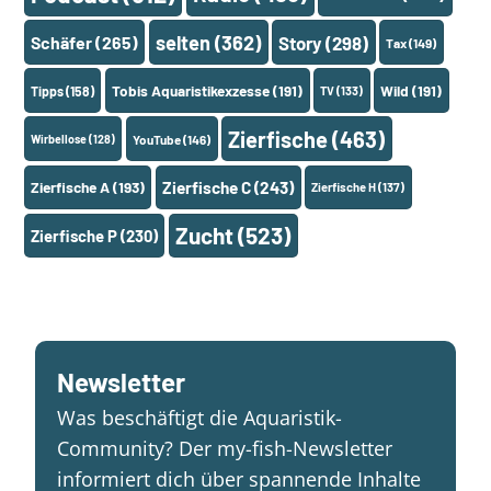
selten
(362)
Schäfer
(265)
Story
(298)
Tax
(149)
Tobis Aquaristikexzesse
(191)
Wild
(191)
Tipps
(158)
TV
(133)
Zierfische
(463)
Wirbellose
(128)
YouTube
(146)
Zierfische A
(193)
Zierfische C
(243)
Zierfische H
(137)
Zucht
(523)
Zierfische P
(230)
Newsletter
Was beschäftigt die Aquaristik-
Community? Der my-fish-Newsletter
informiert dich über spannende Inhalte