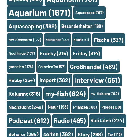
Aquarium
(1671)
Aquascape
(167)
Aquascaping
(388)
Besonderheiten
(198)
Fische
(327)
der Schwarm
(172)
Fernsehen
(127)
Fisch
(131)
Franky
(315)
Friday
(314)
fischlinge
(177)
Großhandel
(469)
garnelen
(178)
GarnelenTv
(157)
Interview
(651)
Import
(362)
Hobby
(254)
my-fish
(624)
Kolumne
(316)
my-fish.org
(162)
Nachzucht
(249)
Natur
(198)
Pflanzen
(160)
Pflege
(158)
Podcast
(612)
Radio
(495)
Raritäten
(274)
selten
(362)
Schäfer
(265)
Story
(298)
Tax
(149)