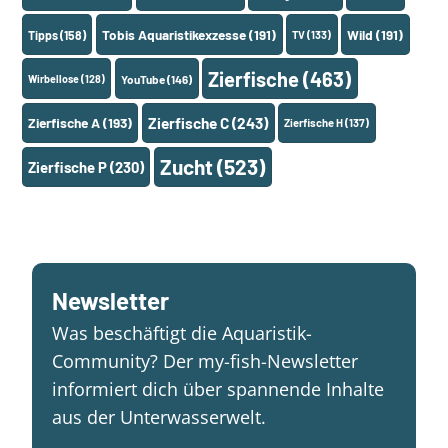
Tobis Aquaristikexzesse
(191)
Wild
(191)
Tipps
(158)
TV
(133)
Zierfische
(463)
Wirbellose
(128)
YouTube
(146)
Zierfische A
(193)
Zierfische C
(243)
Zierfische H
(137)
Zucht
(523)
Zierfische P
(230)
Newsletter
Was beschäftigt die Aquaristik-
Community? Der my-fish-Newsletter
informiert dich über spannende Inhalte
aus der Unterwasserwelt.